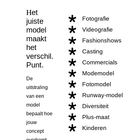
H
et
Fotografie
juiste
model
Videografie
maakt
Fashionshows
het
Casting
verschil.
Commercials
Punt.
Modemodel
De
Fotomodel
uitstraling
Runway-model
van een
model
Diversiteit
bepaalt hoe
Plus-maat
jouw
Kinderen
concept
overkomt