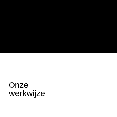
O
nze
werkwijze