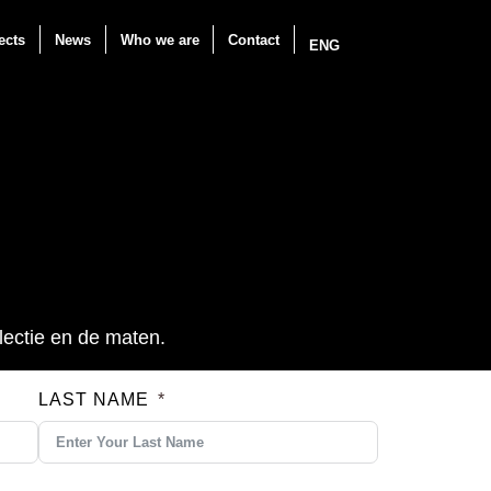
ects
News
Who we are
Contact
ENG
lectie en de maten.
LAST NAME